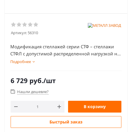
Артикул:
56310
Модификация стеллажей серии СТФ – стеллажи
СТФЛ с допустимой распределенной нагрузкой на
каждую полку не более 100 кг и рекомендованной
Подробнее
нагрузкой на верхнюю полку – не более 60 кг.
6 729
руб.
/шт
Нашли дешевле?
В корзину
Быстрый заказ