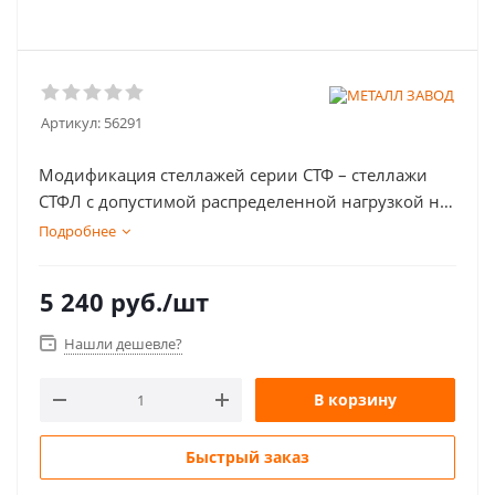
Артикул:
56291
Модификация стеллажей серии СТФ – стеллажи
СТФЛ с допустимой распределенной нагрузкой на
каждую полку не более 100 кг и рекомендованной
Подробнее
нагрузкой на верхнюю полку – не более 60 кг.
5 240
руб.
/шт
Нашли дешевле?
В корзину
Быстрый заказ