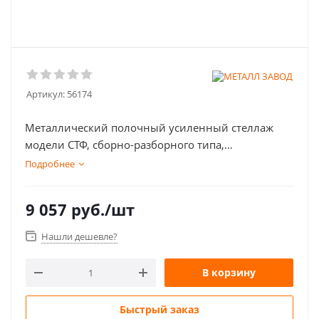
Артикул:
56174
Металлический полочный усиленный стеллаж
модели СТФ, сборно-разборного типа,
предназначен для хранения малогабаритных
Подробнее
грузов, архивной документации, оргтехники,
различных товаров и продукции в помещениях
9 057
руб.
/шт
офисов, архивов, библиотек и складов.
Нашли дешевле?
В корзину
Быстрый заказ