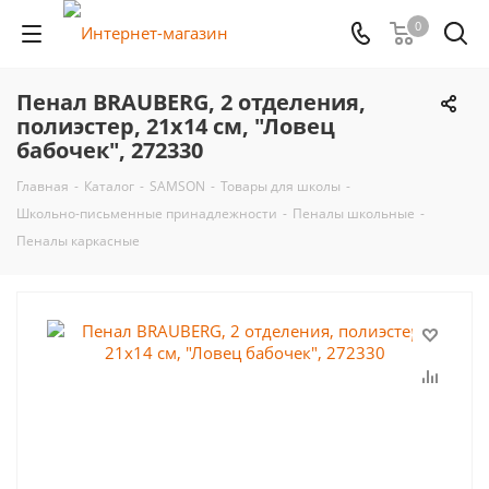
0
Пенал BRAUBERG, 2 отделения,
полиэстер, 21х14 см, "Ловец
бабочек", 272330
Главная
-
Каталог
-
SAMSON
-
Товары для школы
-
Школьно-письменные принадлежности
-
Пеналы школьные
-
Пеналы каркасные