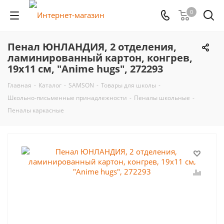
0
Пенал ЮНЛАНДИЯ, 2 отделения,
ламинированный картон, конгрев,
19х11 см, "Anime hugs", 272293
Главная
-
Каталог
-
SAMSON
-
Товары для школы
-
Школьно-письменные принадлежности
-
Пеналы школьные
-
Пеналы каркасные