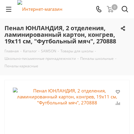
0
Пенал ЮНЛАНДИЯ, 2 отделения,
ламинированный картон, конгрев,
19х11 см, "Футбольный мяч", 270888
Главная
-
Каталог
-
SAMSON
-
Товары для школы
-
Школьно-письменные принадлежности
-
Пеналы школьные
-
Пеналы каркасные