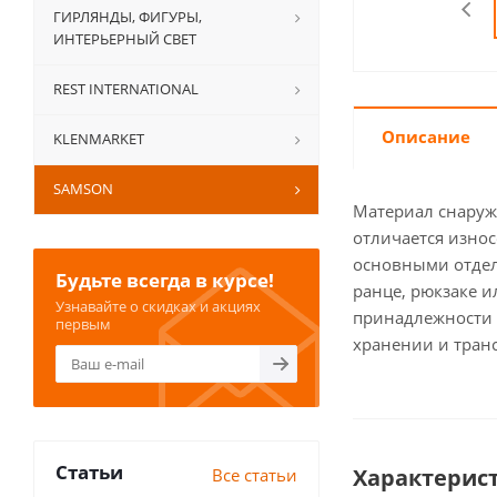
ГИРЛЯНДЫ, ФИГУРЫ,
ИНТЕРЬЕРНЫЙ СВЕТ
REST INTERNATIONAL
Описание
KLENMARKET
SAMSON
Материал снаружи
отличается изно
основными отделе
Будьте всегда в курсе!
ранце, рюкзаке 
Узнавайте о скидках и акциях
принадлежности в
первым
хранении и тран
Статьи
Характерис
Все статьи