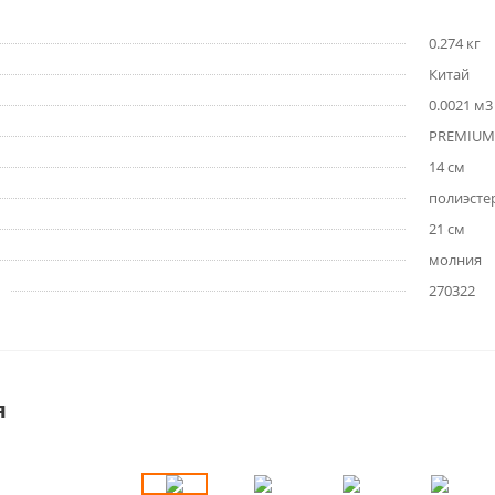
0.274 кг
Китай
0.0021 м3
PREMIUM
14 см
полиэсте
21 см
молния
270322
я