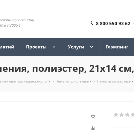
агазинов,гостиниц
8 800 550 93 62
ы с 2005 г.
риятий
Проекты
Услуги
Глэмпинг
ния, полиэстер, 21х14 см, "
ьменные принадлежности
-
Пеналы школьные
-
Пеналы каркасные