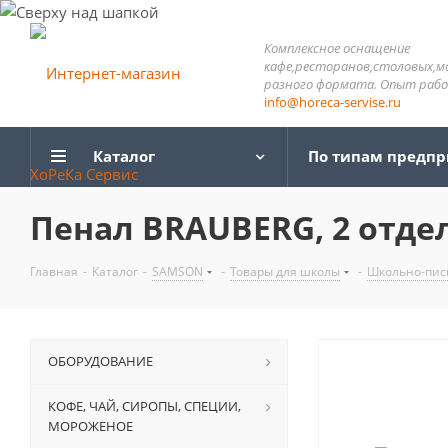
Комплексное оснащение
кафе,ресторанов,столовых,м
разного формата. Опыт работ
info@horeca-servise.ru
Каталог
По типам предп
Пенал BRAUBERG, 2 отделе
Главная
-
Каталог
-
SAMSON
-
Товары для школы
-
Школьно-пис
ОБОРУДОВАНИЕ
КОФЕ, ЧАЙ, СИРОПЫ, СПЕЦИИ,
МОРОЖЕНОЕ