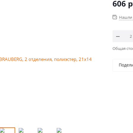
606
р
Нашли 
Общая ст
Подел