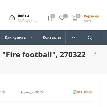
Войти
Корзина
0
0
0
0
Мой кабинет
пуста
Как купить
Контакты
Fire football", 270322
Артикул:
69065