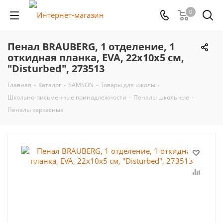
0
Пенал BRAUBERG, 1 отделение, 1
откидная планка, EVA, 22х10х5 см,
"Disturbed", 273513
Главная
-
Каталог
-
SAMSON
-
Товары для школы
-
Школьно-письменные принадлежности
-
Пеналы школьные
-
Пеналы каркасные