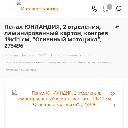
0
Пенал ЮНЛАНДИЯ, 2 отделения,
ламинированный картон, конгрев,
19х11 см, "Огненный мотоцикл",
273496
Главная
-
Каталог
-
SAMSON
-
Товары для школы
-
Школьно-письменные принадлежности
-
Пеналы школьные
-
Пеналы каркасные