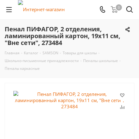
0
Пенал ПИФАГОР, 2 отделения,
ламинированный картон, 19х11 см,
"Вне сети", 273484
Главная
-
Каталог
-
SAMSON
-
Товары для школы
-
Школьно-письменные принадлежности
-
Пеналы школьные
-
Пеналы каркасные