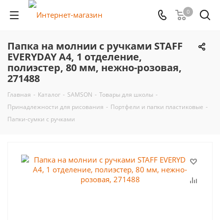
0
Папка на молнии с ручками STAFF
EVERYDAY А4, 1 отделение,
полиэстер, 80 мм, нежно-розовая,
271488
Главная
-
Каталог
-
SAMSON
-
Товары для школы
-
Принадлежности для рисования
-
Портфели и папки пластиковые
-
Папки-сумки с ручками