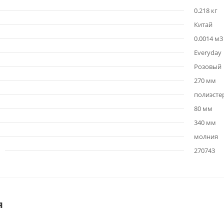
0.218 кг
Китай
0.0014 м3
Everyday
Розовый
270 мм
полиэсте
80 мм
340 мм
молния
270743
я