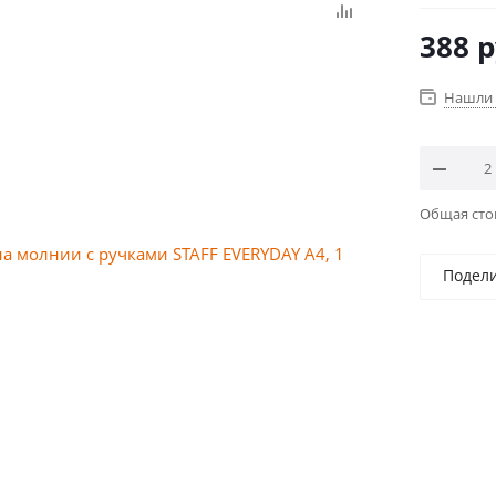
388
р
Нашли 
Общая ст
Подел