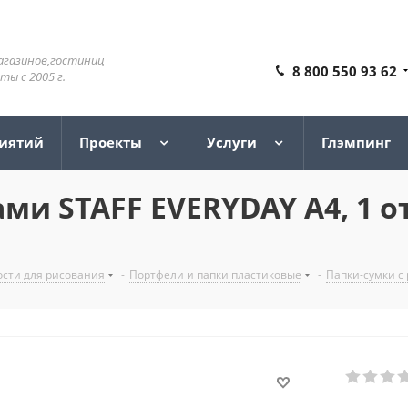
агазинов,гостиниц
8 800 550 93 62
ы с 2005 г.
риятий
Проекты
Услуги
Глэмпинг
ми STAFF EVERYDAY А4, 1 о
сти для рисования
-
Портфели и папки пластиковые
-
Папки-сумки с