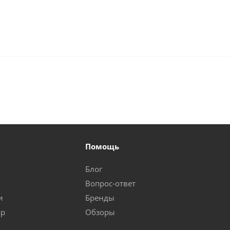
Помощь
Блог
Вопрос-ответ
и
Бренды
ар
Обзоры