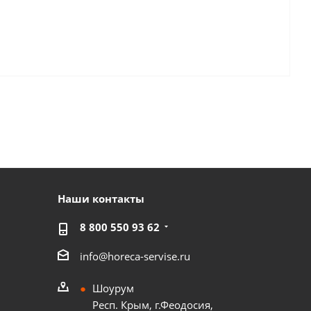
Наши контакты
8 800 550 93 62
info@horeca-servise.ru
Шоурум
Респ. Крым, г.Феодосия,