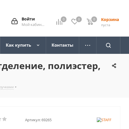
Войти
Корзина
0
0
0
0
Мой кабинет
пуста
Как купить
Контакты
тделение, полиэстер,
 ручками
Артикул:
69265