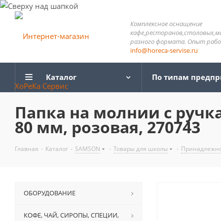
Комплексное оснащение
кафе,ресторанов,столовых,м
разного формата. Опыт работ
info@horeca-servise.ru
Каталог
По типам предп
Папка на молнии с ручка
80 мм, розовая, 270743
Главная
-
Каталог
-
SAMSON
-
Товары для школы
-
Принадлежно
ОБОРУДОВАНИЕ
КОФЕ, ЧАЙ, СИРОПЫ, СПЕЦИИ,