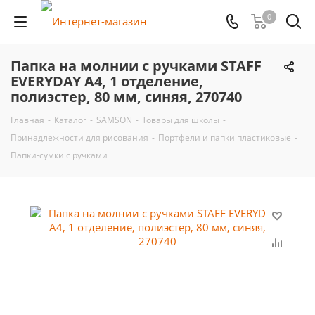
0
Папка на молнии с ручками STAFF
EVERYDAY А4, 1 отделение,
полиэстер, 80 мм, синяя, 270740
Главная
-
Каталог
-
SAMSON
-
Товары для школы
-
Принадлежности для рисования
-
Портфели и папки пластиковые
-
Папки-сумки с ручками