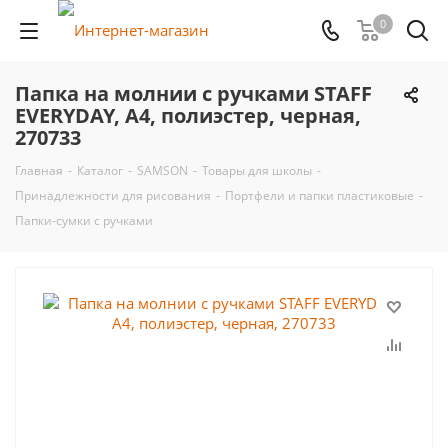
0
Папка на молнии с ручками STAFF
EVERYDAY, А4, полиэстер, черная,
270733
Главная
-
Каталог
-
SAMSON
-
Товары для школы
-
Принадлежности для рисования
-
Портфели и папки пластиковые
-
Папки-сумки с ручками