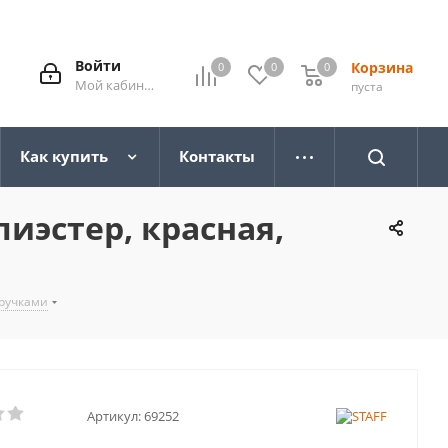
Войти
Корзина
0
0
0
0
Мой кабинет
пуста
Как купить
Контакты
лиэстер, красная,
 ручками
Артикул:
69252