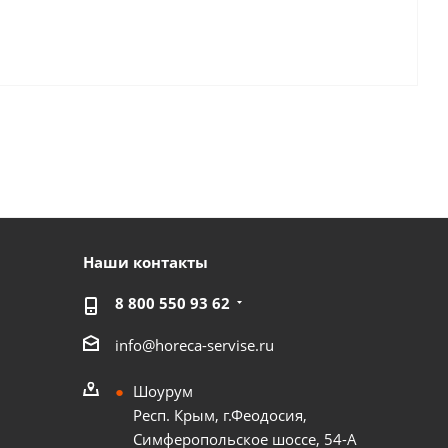
Наши контакты
8 800 550 93 62
info@horeca-servise.ru
Шоурум
Респ. Крым, г.Феодосия,
Симферопольское шоссе, 54-А