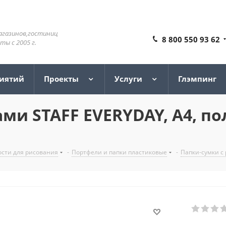
агазинов,гостиниц
8 800 550 93 62
ы с 2005 г.
риятий
Проекты
Услуги
Глэмпинг
ми STAFF EVERYDAY, А4, по
сти для рисования
-
Портфели и папки пластиковые
-
Папки-сумки с