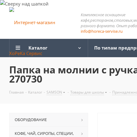
Комплексное оснащение
кафе,ресторанов,столовых,м
разного формата. Опыт работ
info@horeca-servise.ru
Каталог
По типам предп
Папка на молнии с ручка
270730
Главная
-
Каталог
-
SAMSON
-
Товары для школы
-
Принадлежно
ОБОРУДОВАНИЕ
КОФЕ, ЧАЙ, СИРОПЫ, СПЕЦИИ,