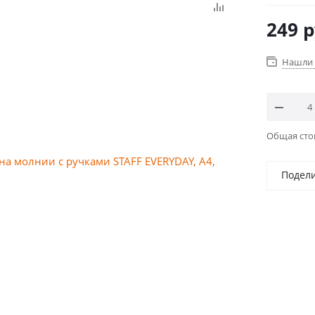
249
р
Нашли 
Общая ст
Подел