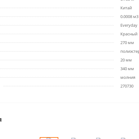
Китай
0.0008 м3
Everyday
Красный
270 мм
полиэсте
20 мм
340 мм
молния
270730
я