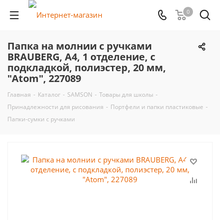
0
Папка на молнии с ручками
BRAUBERG, А4, 1 отделение, с
подкладкой, полиэстер, 20 мм,
"Atom", 227089
Главная
-
Каталог
-
SAMSON
-
Товары для школы
-
Принадлежности для рисования
-
Портфели и папки пластиковые
-
Папки-сумки с ручками