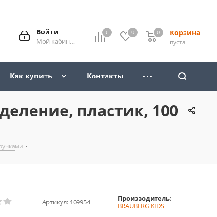
Войти
Корзина
0
0
0
0
Мой кабинет
пуста
Как купить
Контакты
деление, пластик, 100
 ручками
Производитель:
Артикул:
109954
BRAUBERG KIDS