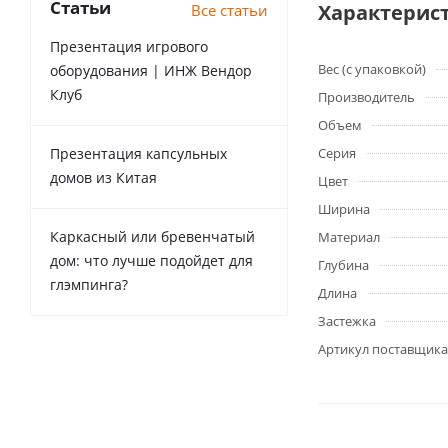
Статьи
Характерис
Все статьи
Презентация игрового
Вес (с упаковкой)
оборудования | ИНЖ Вендор
Клуб
Производитель
Объем
Презентация капсульных
Серия
домов из Китая
Цвет
Ширина
Каркасный или бревенчатый
Материал
дом: что лучше подойдет для
Глубина
глэмпинга?
Длина
Застежка
Артикул поставщика