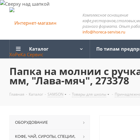
Комплексное оснащение
кафе,ресторанов,столовых,м
разного формата. Опыт работ
info@horeca-servise.ru
Каталог
По типам предп
Папка на молнии с ручка
мм, "Лава-мяч", 273378
Главная
-
Каталог
-
SAMSON
-
Товары для школы
-
Принадлежно
ОБОРУДОВАНИЕ
КОФЕ, ЧАЙ, СИРОПЫ, СПЕЦИИ,