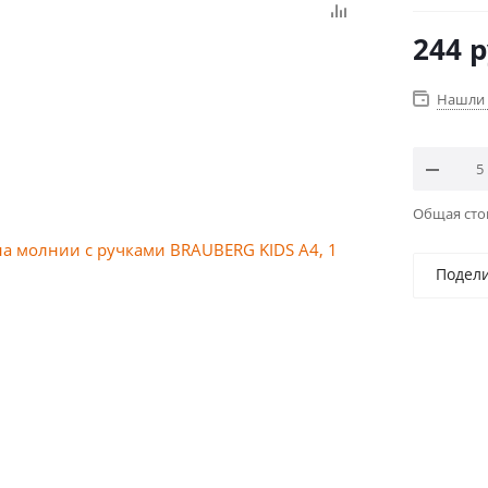
244
р
Нашли 
Общая ст
Подел