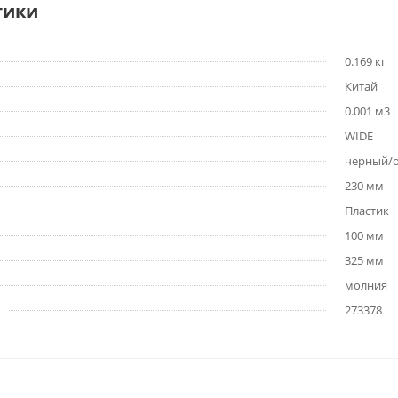
тики
0.169 кг
Китай
0.001 м3
WIDE
черный/
230 мм
Пластик
100 мм
325 мм
молния
273378