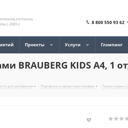
агазинов,гостиниц
8 800 550 93 62
ы с 2005 г.
риятий
Проекты
Услуги
Глэмпинг
ми BRAUBERG KIDS А4, 1 от
сти для рисования
-
Портфели и папки пластиковые
-
Папки-сумки с