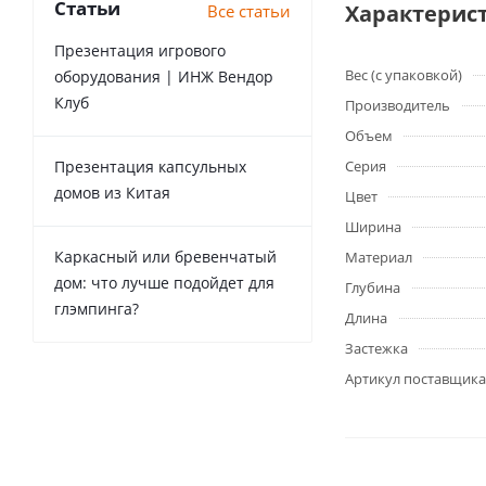
Статьи
Характерис
Все статьи
Презентация игрового
Вес (с упаковкой)
оборудования | ИНЖ Вендор
Клуб
Производитель
Объем
Презентация капсульных
Серия
домов из Китая
Цвет
Ширина
Каркасный или бревенчатый
Материал
дом: что лучше подойдет для
Глубина
глэмпинга?
Длина
Застежка
Артикул поставщика