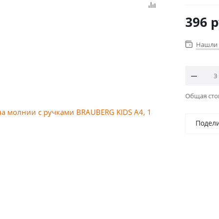
396
р
Нашли 
Общая ст
Подел