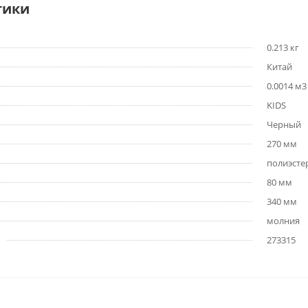
тики
0.213 кг
Китай
0.0014 м3
KIDS
Черный
270 мм
полиэсте
80 мм
340 мм
молния
273315