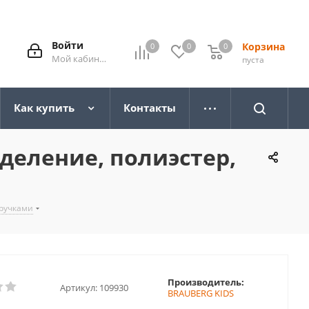
Войти
Корзина
0
0
0
0
Мой кабинет
пуста
Как купить
Контакты
деление, полиэстер,
 ручками
Производитель:
Артикул:
109930
BRAUBERG KIDS