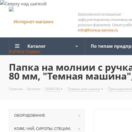
Комплексное оснащение
кафе,ресторанов,столовых,м
разного формата. Опыт работ
info@horeca-servise.ru
Каталог
По типам предп
Папка на молнии с ручка
80 мм, "Темная машина",
Главная
-
Каталог
-
SAMSON
-
Товары для школы
-
Принадлежно
ОБОРУДОВАНИЕ
КОФЕ, ЧАЙ, СИРОПЫ, СПЕЦИИ,