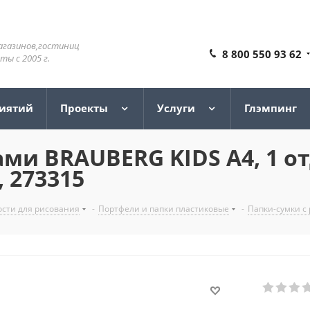
агазинов,гостиниц
8 800 550 93 62
ы с 2005 г.
риятий
Проекты
Услуги
Глэмпинг
ми BRAUBERG KIDS А4, 1 от
 273315
сти для рисования
-
Портфели и папки пластиковые
-
Папки-сумки с