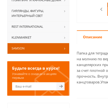
ГЛЭМПИНГ И КАРКАСНЫЕ ДОМА
ГИРЛЯНДЫ, ФИГУРЫ,
ИНТЕРЬЕРНЫЙ СВЕТ
REST INTERNATIONAL
Описание
KLENMARKET
SAMSON
Папка для тетрад
на молнию по ве
канцелярских при
Будьте всегда в курсе!
за счет плотной 
Узнавайте о скидках и акциях
прочность. Внут
первым
канцтоваров.Упак