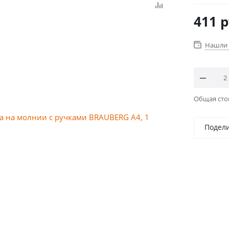
411
р
Нашли 
Общая ст
Подел