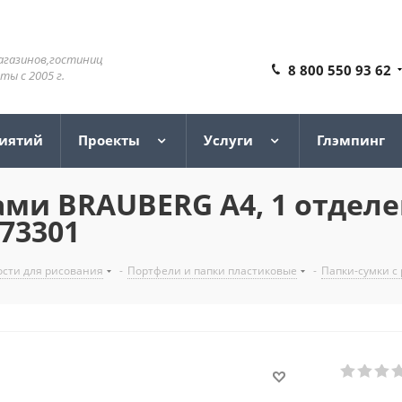
агазинов,гостиниц
8 800 550 93 62
ы с 2005 г.
риятий
Проекты
Услуги
Глэмпинг
ми BRAUBERG А4, 1 отделен
273301
сти для рисования
-
Портфели и папки пластиковые
-
Папки-сумки с