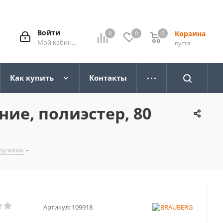
Войти
Корзина
0
0
0
0
Мой кабинет
пуста
Как купить
Контакты
ие, полиэстер, 80
 ручками
Артикул:
109918