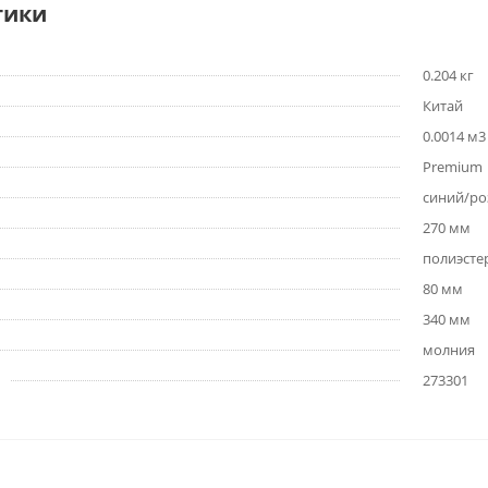
тики
0.204 кг
Китай
0.0014 м3
Premium
синий/р
270 мм
полиэсте
80 мм
340 мм
молния
273301