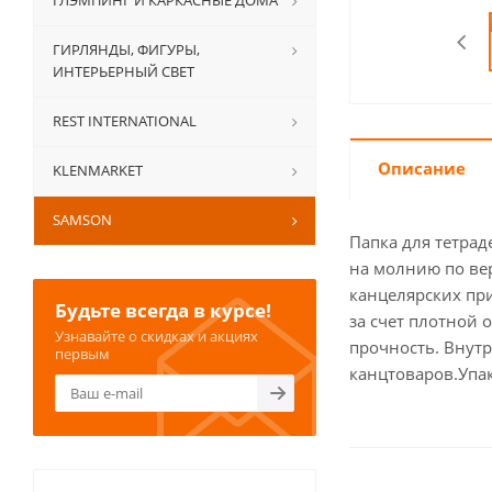
ГЛЭМПИНГ И КАРКАСНЫЕ ДОМА
ГИРЛЯНДЫ, ФИГУРЫ,
ИНТЕРЬЕРНЫЙ СВЕТ
REST INTERNATIONAL
Описание
KLENMARKET
SAMSON
Папка для тетрад
на молнию по ве
канцелярских при
Будьте всегда в курсе!
за счет плотной 
Узнавайте о скидках и акциях
прочность. Внут
первым
канцтоваров.Упак