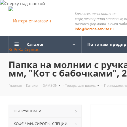
Комплексное оснащение
кафе,ресторанов,столовых,м
разного формата. Опыт работ
info@horeca-servise.ru
Каталог
По типам предп
Папка на молнии с ручка
мм, "Кот с бабочками", 
Главная
-
Каталог
-
SAMSON
-
Товары для школы
-
Принадлежно
ОБОРУДОВАНИЕ
КОФЕ, ЧАЙ, СИРОПЫ, СПЕЦИИ,