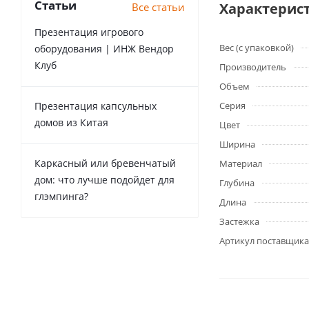
Статьи
Характерис
Все статьи
Презентация игрового
Вес (с упаковкой)
оборудования | ИНЖ Вендор
Клуб
Производитель
Объем
Презентация капсульных
Серия
домов из Китая
Цвет
Ширина
Каркасный или бревенчатый
Материал
дом: что лучше подойдет для
Глубина
глэмпинга?
Длина
Застежка
Артикул поставщика