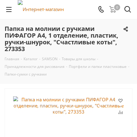
0
Папка на молнии с ручками
ПИФАГОР А4, 1 отделение, пластик,
ручки-шнурок, "Счастливые коты",
273353
Главная
-
Каталог
-
SAMSON
-
Товары для школы
-
Принадлежности для рисования
-
Портфели и папки пластиковые
-
Папки-сумки с ручками