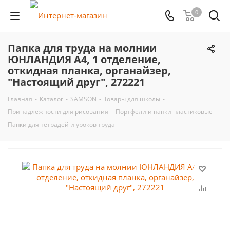
0
Папка для труда на молнии
ЮНЛАНДИЯ А4, 1 отделение,
откидная планка, органайзер,
"Настоящий друг", 272221
Главная
-
Каталог
-
SAMSON
-
Товары для школы
-
Принадлежности для рисования
-
Портфели и папки пластиковые
-
Папки для тетрадей и уроков труда