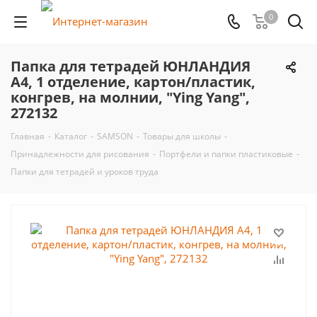
0
Папка для тетрадей ЮНЛАНДИЯ
А4, 1 отделение, картон/пластик,
конгрев, на молнии, "Ying Yang",
272132
Главная
-
Каталог
-
SAMSON
-
Товары для школы
-
Принадлежности для рисования
-
Портфели и папки пластиковые
-
Папки для тетрадей и уроков труда