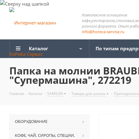
Комплексное оснащение
кафе,ресторанов,столовых,м
разного формата. Опыт работ
info@horeca-servise.ru
Каталог
По типам предп
Папка на молнии BRAUBER
"Супермашина", 272219
Главная
-
Каталог
-
SAMSON
-
Товары для школы
-
Принадлежно
ОБОРУДОВАНИЕ
КОФЕ, ЧАЙ, СИРОПЫ, СПЕЦИИ,