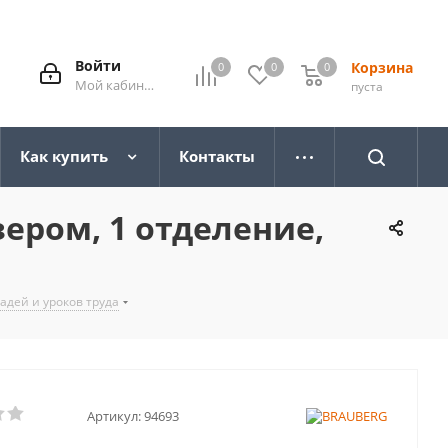
Войти
Корзина
0
0
0
0
Мой кабинет
пуста
Как купить
Контакты
ером, 1 отделение,
адей и уроков труда
Артикул:
94693