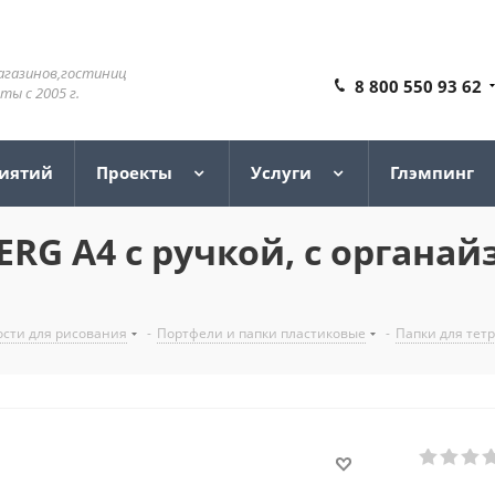
агазинов,гостиниц
8 800 550 93 62
ы с 2005 г.
риятий
Проекты
Услуги
Глэмпинг
G А4 с ручкой, с органайз
сти для рисования
-
Портфели и папки пластиковые
-
Папки для тетр