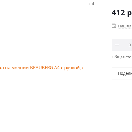
412
р
Нашли 
Общая ст
Подел