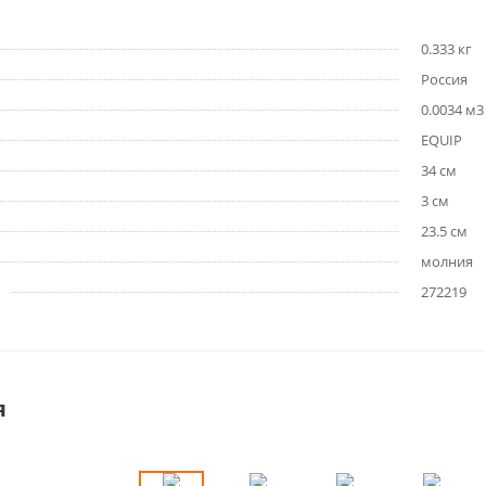
0.333 кг
Россия
0.0034 м3
EQUIP
34 см
3 см
23.5 см
молния
272219
я