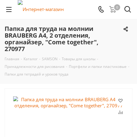
0
Папка для труда на молнии
BRAUBERG А4, 2 отделения,
органайзер, "Come together",
270977
Главная
-
Каталог
-
SAMSON
-
Товары для школы
-
Принадлежности для рисования
-
Портфели и папки пластиковые
-
Папки для тетрадей и уроков труда