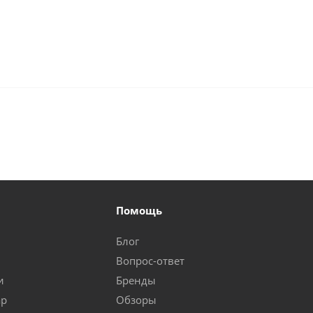
Помощь
Блог
Вопрос-ответ
и
Бренды
ар
Обзоры