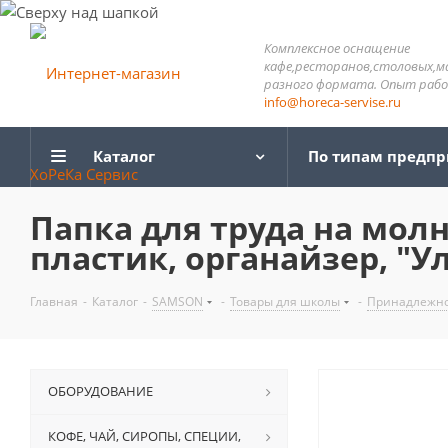
Комплексное оснащение
кафе,ресторанов,столовых,м
разного формата. Опыт работ
info@horeca-servise.ru
Каталог
По типам предп
Папка для труда на мол
пластик, органайзер, "У
Главная
-
Каталог
-
SAMSON
-
Товары для школы
-
Принадлежно
ОБОРУДОВАНИЕ
КОФЕ, ЧАЙ, СИРОПЫ, СПЕЦИИ,