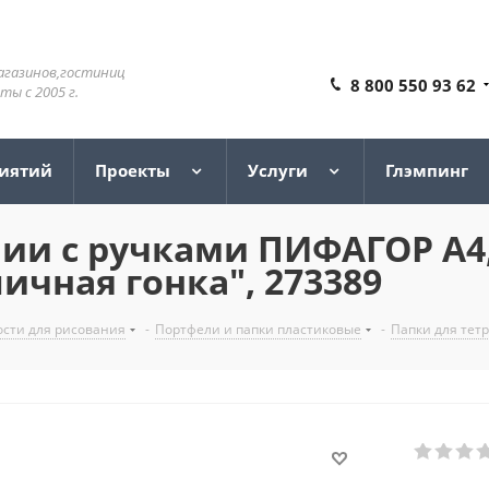
агазинов,гостиниц
8 800 550 93 62
ы с 2005 г.
риятий
Проекты
Услуги
Глэмпинг
нии с ручками ПИФАГОР А4,
личная гонка", 273389
сти для рисования
-
Портфели и папки пластиковые
-
Папки для тетр