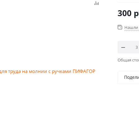
300
р
Нашли 
Общая ст
Подел