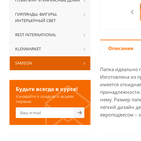
ГЛЭМПИНГ И КАРКАСНЫЕ ДОМА
ГИРЛЯНДЫ, ФИГУРЫ,
ИНТЕРЬЕРНЫЙ СВЕТ
REST INTERNATIONAL
Описание
KLENMARKET
SAMSON
Папка идеально 
Изготовлена из п
имеется откидная
Будьте всегда в курсе!
принадлежности.З
Узнавайте о скидках и акциях
нему. Размер пап
первым
лёгкий дизайн д
европодвесом – з