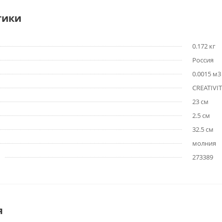
тики
0.172 кг
Россия
0.0015 м3
CREATIVI
23 см
2.5 см
32.5 см
молния
273389
я