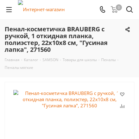
0
Пенал-косметичка BRAUBERG с
ручкой, 1 откидная планка,
полиэстер, 22x10х8 см, "Гусиная
лапка", 271560
Главная
-
Каталог
-
SAMSON
-
Товары для школы
-
Пеналы
-
Пеналы мягкие