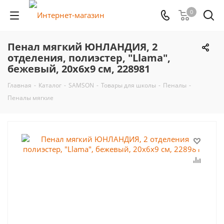
0
Пенал мягкий ЮНЛАНДИЯ, 2
отделения, полиэстер, "Llama",
бежевый, 20х6х9 см, 228981
Главная
-
Каталог
-
SAMSON
-
Товары для школы
-
Пеналы
-
Пеналы мягкие