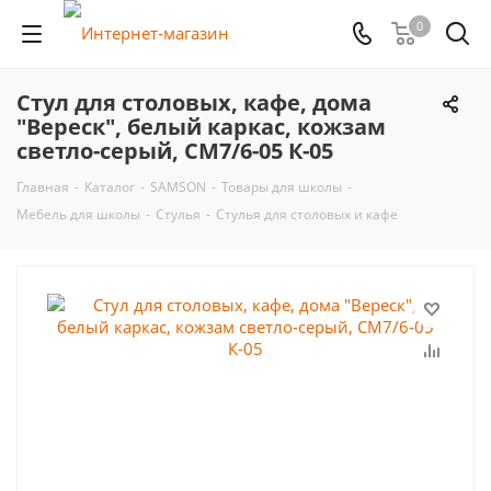
0
Стул для столовых, кафе, дома
"Вереск", белый каркас, кожзам
светло-серый, СМ7/6-05 К-05
Главная
-
Каталог
-
SAMSON
-
Товары для школы
-
Мебель для школы
-
Стулья
-
Стулья для столовых и кафе