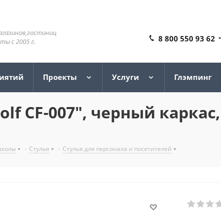
агазинов,гостиниц
8 800 550 93 62
ы с 2005 г.
риятий
Проекты
Услуги
Глэмпинг
olf CF-007", черный карка
школы
-
Стулья
-
Стулья для персонала и посетителей