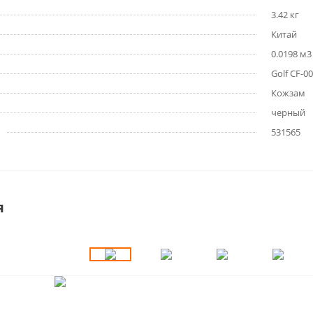
3.42 кг
Китай
0.0198 м3
Golf CF-0
Кожзам
черный
531565
я