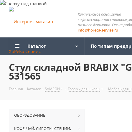
Комплексное оснащение
кафе,ресторанов,столовых,м
разного формата. Опыт работ
info@horeca-servise.ru
Каталог
По типам предп
Стул складной BRABIX "G
531565
Главная
-
Каталог
-
SAMSON
-
Товары для школы
-
Мебель для 
ОБОРУДОВАНИЕ
КОФЕ, ЧАЙ, СИРОПЫ, СПЕЦИИ,