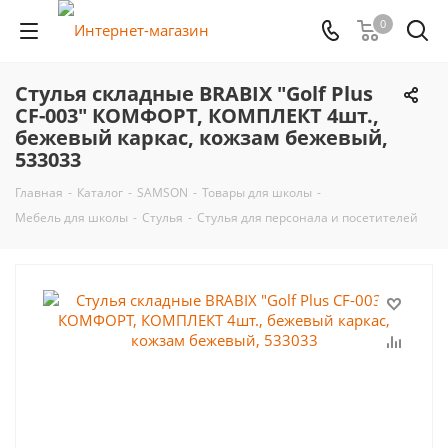
0
Стулья складные BRABIX "Golf Plus
CF-003" КОМФОРТ, КОМПЛЕКТ 4шт.,
бежевый каркас, кожзам бежевый,
533033
Главная
-
Каталог
-
SAMSON
-
Товары для школы
-
Мебель для школы
-
Стулья
-
Стулья для персонала и посетителей