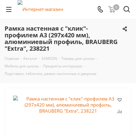
0
Рамка настенная с "клик"-
профилем А3 (297х420 мм),
алюминиевый профиль, BRAUBERG
"Extra", 238221
Главная
-
Каталог
-
SAMSON
-
Товары для школы
-
Мебель для школы
-
Предметы интерьера
-
Подставки, таблички, рамки настенные и дверные