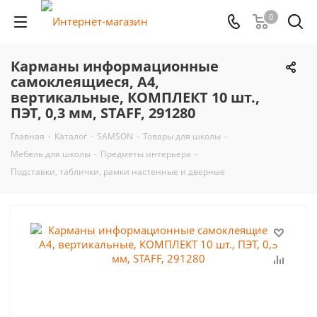
0
Карманы информационные
самоклеящиеся, А4,
вертикальные, КОМПЛЕКТ 10 шт.,
ПЭТ, 0,3 мм, STAFF, 291280
Главная
-
Каталог
-
SAMSON
-
Товары для школы
-
Мебель для школы
-
Предметы интерьера
-
Подставки, таблички, рамки настенные и дверные