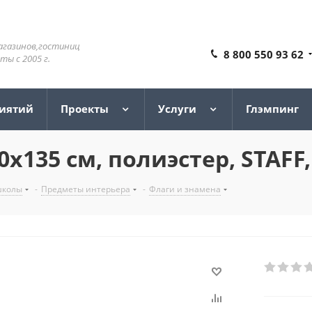
агазинов,гостиниц
8 800 550 93 62
ы с 2005 г.
риятий
Проекты
Услуги
Глэмпинг
х135 см, полиэстер, STAFF,
школы
-
Предметы интерьера
-
Флаги и знамена