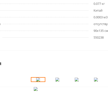
0.077 кг
Китай
0.0003 м3
я
отсутству
90х135 с
550238
я