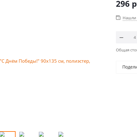
296
р
Нашли 
Общая ст
Подел