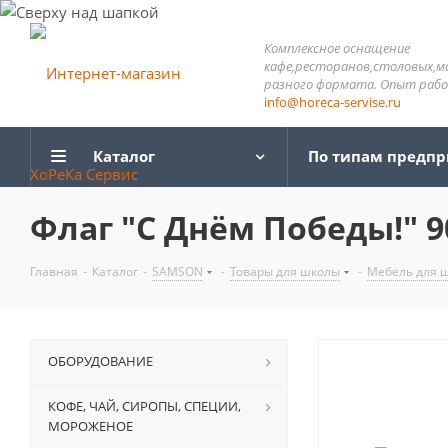
Комплексное оснащение
кафе,ресторанов,столовых,м
разного формата. Опыт работ
info@horeca-servise.ru
Каталог
По типам предп
Флаг "С Днём Победы!" 90
Главная
-
Каталог
-
SAMSON
-
Товары для школы
-
Мебель для 
ОБОРУДОВАНИЕ
КОФЕ, ЧАЙ, СИРОПЫ, СПЕЦИИ,
МОРОЖЕНОЕ