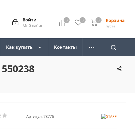
Войти
Корзина
0
0
0
0
Мой кабинет
пуста
Как купить
Контакты
 550238
Артикул:
78776