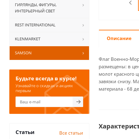
ГИРЛЯНДЫ, ФИГУРЫ,
ИНТЕРЬЕРНЫЙ СВЕТ
REST INTERNATIONAL
Описание
KLENMARKET
SAMSON
Флаг Военно-Мор
размещены: в це
молот красного ц
Будьте всегда в курсе!
завязки снизу. М
Узнавайте о скидках и акциях
материала - 68 д
первым
Характерис
Статьи
Все статьи