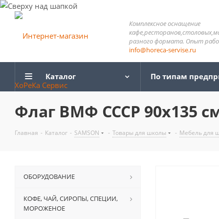
Комплексное оснащение
кафе,ресторанов,столовых,м
разного формата. Опыт работ
info@horeca-servise.ru
Каталог
По типам предп
Флаг ВМФ СССР 90х135 см,
Главная
-
Каталог
-
SAMSON
-
Товары для школы
-
Мебель для 
ОБОРУДОВАНИЕ
КОФЕ, ЧАЙ, СИРОПЫ, СПЕЦИИ,
МОРОЖЕНОЕ