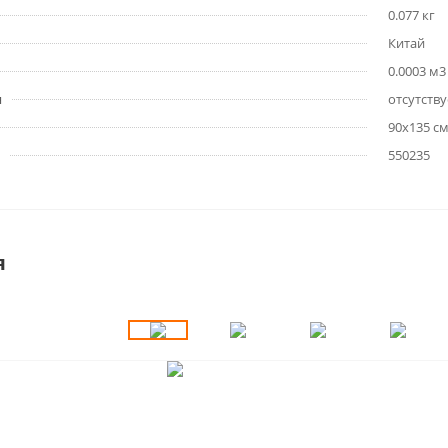
0.077 кг
Китай
0.0003 м3
я
отсутству
90х135 с
550235
я