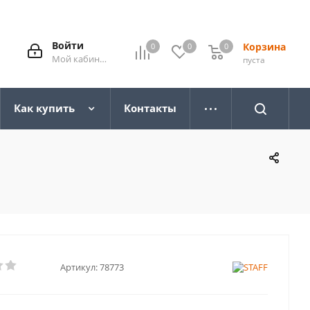
Войти
Корзина
0
0
0
0
Мой кабинет
пуста
Как купить
Контакты
Артикул:
78773