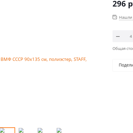
296
р
Нашли 
Общая ст
Подел