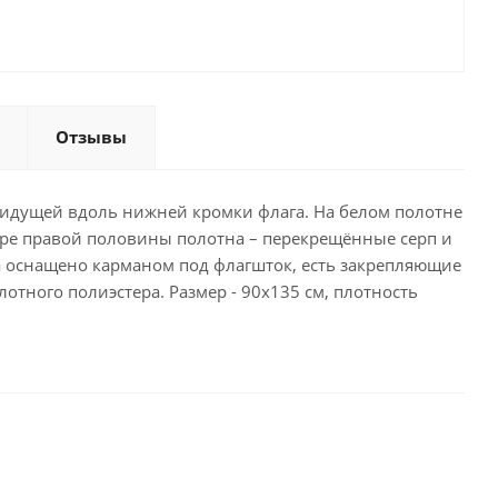
Отзывы
, идущей вдоль нижней кромки флага. На белом полотне
тре правой половины полотна – перекрещённые серп и
га оснащено карманом под флагшток, есть закрепляющие
отного полиэстера. Размер - 90х135 см, плотность