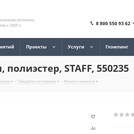
агазинов,гостиниц
8 800 550 93 62
ы с 2005 г.
риятий
Проекты
Услуги
Глэмпинг
 полиэстер, STAFF, 550235
школы
-
Предметы интерьера
-
Флаги и знамена