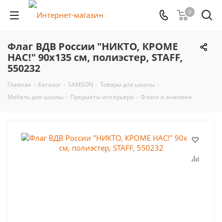
0
Флаг ВДВ России "НИКТО, КРОМЕ
НАС!" 90х135 см, полиэстер, STAFF,
550232
Главная
-
Каталог
-
SAMSON
-
Товары для школы
-
Мебель для школы
-
Предметы интерьера
-
Флаги и знамена