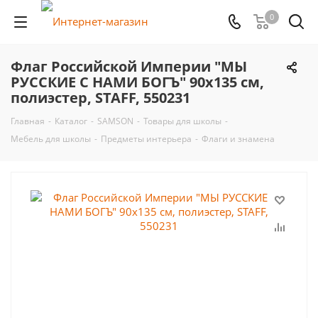
0
Флаг Российской Империи "МЫ
РУССКИЕ С НАМИ БОГЪ" 90х135 см,
полиэстер, STAFF, 550231
Главная
-
Каталог
-
SAMSON
-
Товары для школы
-
Мебель для школы
-
Предметы интерьера
-
Флаги и знамена