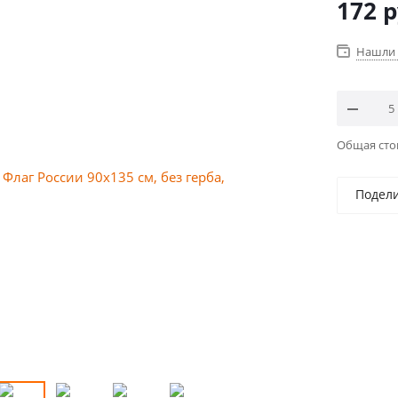
172
р
Нашли 
Общая ст
Подел