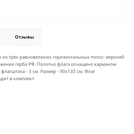
Отзывы
 из трёх равновеликих горизонтальных полос: верхней
ажение герба РФ. Полотно флага оснащено карманом
агштока - 3 см. Размер - 90х135 см. Флаг
дит в комплект.