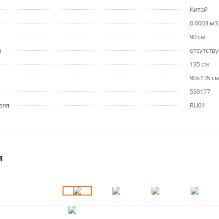
Китай
0.0003 м3
90 см
я
отсутству
135 см
90х135 с
550177
еля
RU01
я