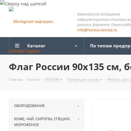
Комплексное оснащение
кафе,ресторанов,столовых,м
разного формата. Опыт работ
info@horeca-servise.ru
Каталог
По типам предп
Флаг России 90х135 см, б
Главная
-
Каталог
-
SAMSON
-
Товары для школы
-
Мебель для 
ОБОРУДОВАНИЕ
КОФЕ, ЧАЙ, СИРОПЫ, СПЕЦИИ,
МОРОЖЕНОЕ