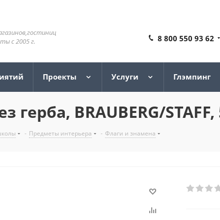
агазинов,гостиниц
8 800 550 93 62
ы с 2005 г.
риятий
Проекты
Услуги
Глэмпинг
ез герба, BRAUBERG/STAFF,
школы
-
Предметы интерьера
-
Флаги и знамена