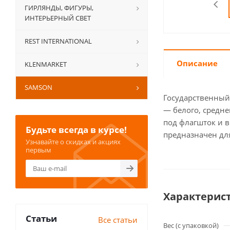
ГИРЛЯНДЫ, ФИГУРЫ,
ИНТЕРЬЕРНЫЙ СВЕТ
REST INTERNATIONAL
Описание
KLENMARKET
SAMSON
Государственный
— белого, средн
под флагшток и в
Будьте всегда в курсе!
предназначен для
Узнавайте о скидках и акциях
первым
Характерис
Статьи
Все статьи
Вес (с упаковкой)