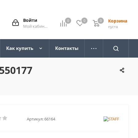
Войти
Корзина
0
0
0
0
Мой кабинет
пуста
Как купить
Контакты
 550177
Артикул:
66164