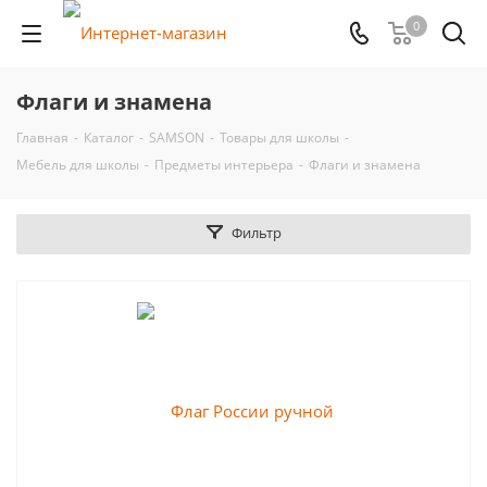
0
Флаги и знамена
Главная
-
Каталог
-
SAMSON
-
Товары для школы
-
Мебель для школы
-
Предметы интерьера
-
Флаги и знамена
Фильтр