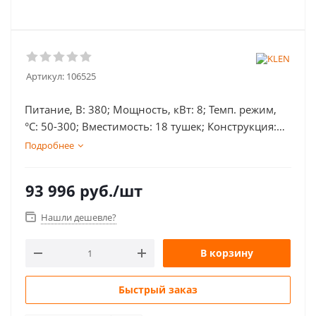
Артикул:
106525
Питание, В: 380; Мощность, кВт: 8; Темп. режим,
°С: 50-300; Вместимость: 18 тушек; Конструкция:
карусельный; Количество корзин/шампуров: 6;
Подробнее
Габаритные размеры, мм: 880х572х648;
93 996
руб.
/шт
Нашли дешевле?
В корзину
Быстрый заказ