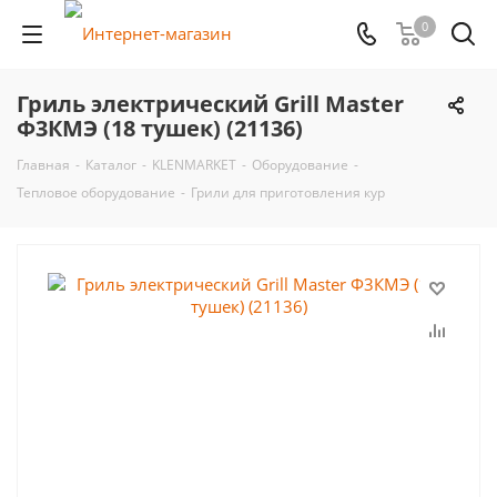
0
Гриль электрический Grill Master
Ф3КМЭ (18 тушек) (21136)
Главная
-
Каталог
-
KLENMARKET
-
Оборудование
-
Тепловое оборудование
-
Грили для приготовления кур