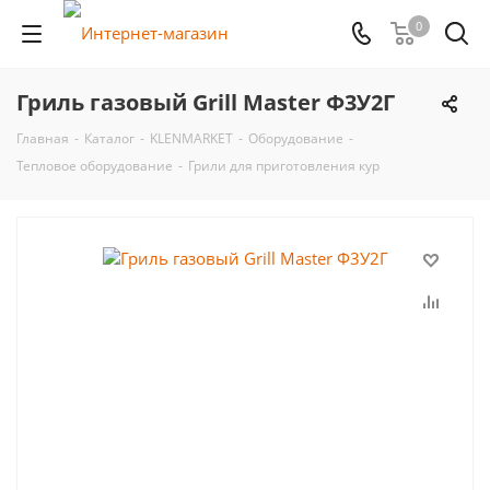
0
Гриль газовый Grill Master Ф3У2Г
Главная
-
Каталог
-
KLENMARKET
-
Оборудование
-
Тепловое оборудование
-
Грили для приготовления кур