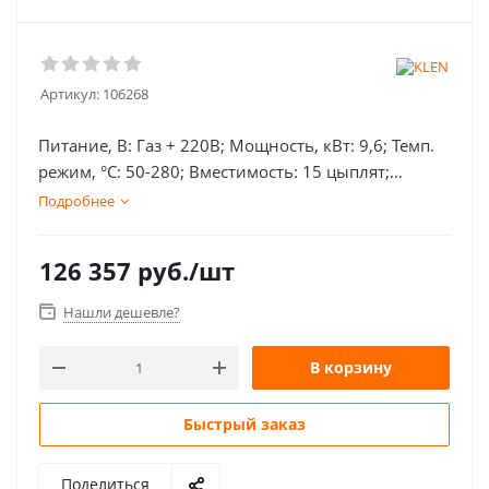
Артикул:
106268
Питание, В: Газ + 220В; Мощность, кВт: 9,6; Темп.
режим, °С: 50-280; Вместимость: 15 цыплят;
Конструкция: шампурный; Количество корзин/
Подробнее
шампуров: 5; Габаритные размеры, мм:
967х582х801;
126 357
руб.
/шт
Нашли дешевле?
В корзину
Быстрый заказ
Поделиться